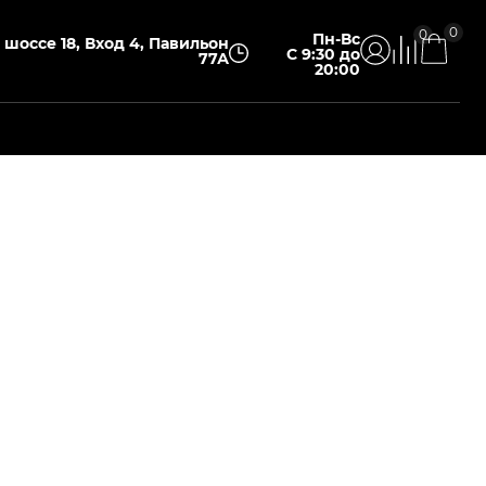
0
0
Пн-Вс
шоссе 18, Вход 4, Павильон
С 9:30 до
77А
20:00