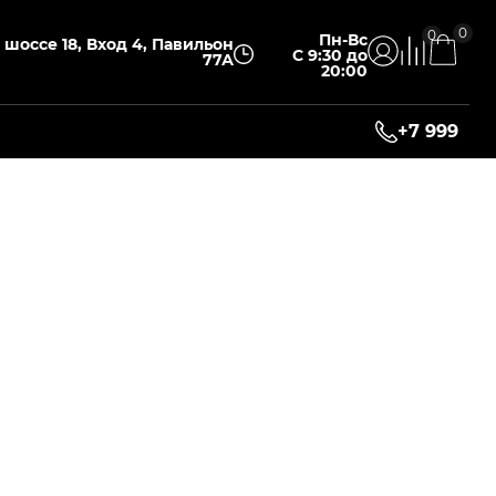
0
0
Пн-Вс
шоссе 18, Вход 4, Павильон
С 9:30 до
77А
20:00
+7 999