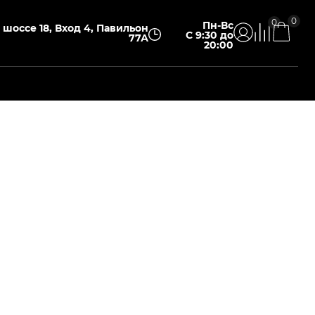
0
0
Пн-Вс
шоссе 18, Вход 4, Павильон
С 9:30 до
77А
20:00