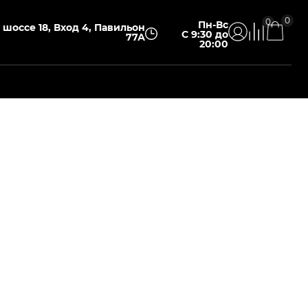
0
0
Пн-Вс
шоссе 18, Вход 4, Павильон
С 9:30 до
77А
20:00