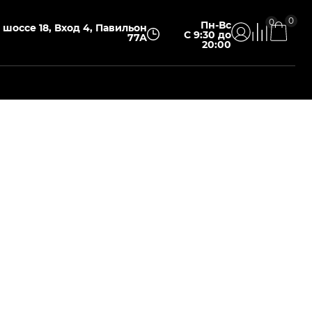
0
0
Пн-Вс
шоссе 18, Вход 4, Павильон
С 9:30 до
77А
20:00