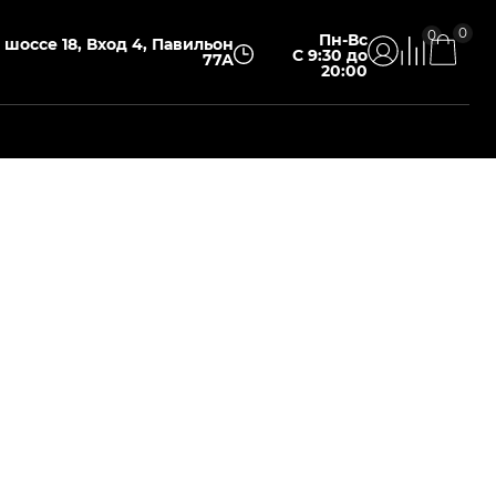
0
0
Пн-Вс
шоссе 18, Вход 4, Павильон
С 9:30 до
77А
20:00