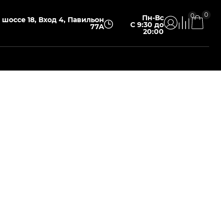
0
0
Пн-Вс
шоссе 18, Вход 4, Павильон
С 9:30 до
77А
20:00