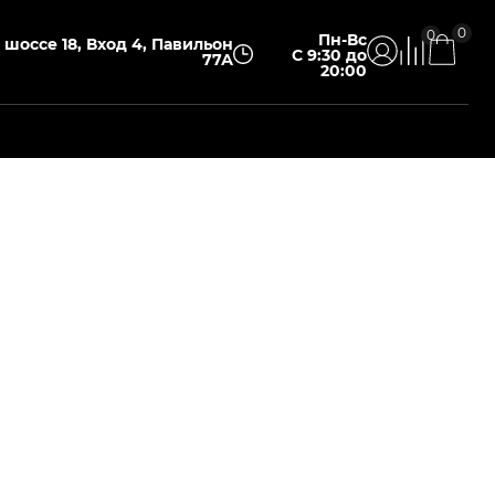
0
0
Пн-Вс
шоссе 18, Вход 4, Павильон
С 9:30 до
77А
20:00