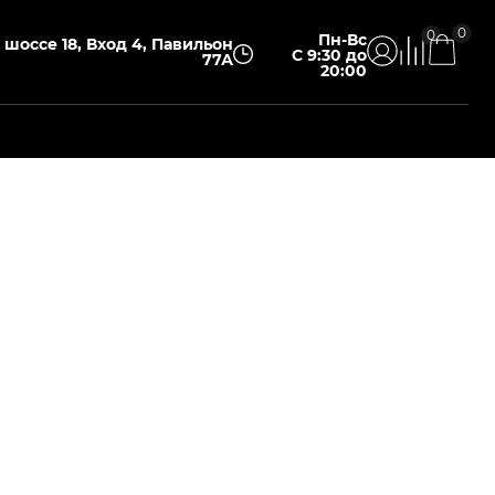
0
0
Пн-Вс
шоссе 18, Вход 4, Павильон
С 9:30 до
77А
20:00