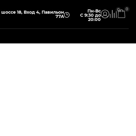
0
0
Пн-Вс
шоссе 18, Вход 4, Павильон
С 9:30 до
77А
20:00