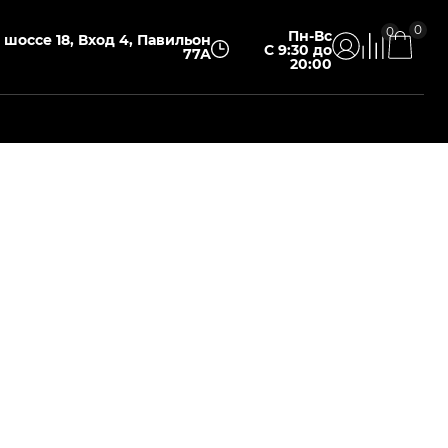
0
0
Пн-Вс
шоссе 18, Вход 4, Павильон
С 9:30 до
77А
20:00