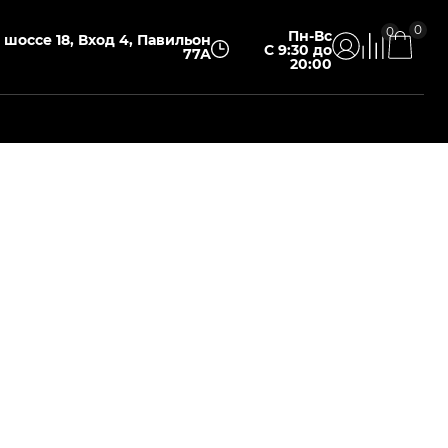
0
0
Пн-Вс
шоссе 18, Вход 4, Павильон
С 9:30 до
77А
20:00