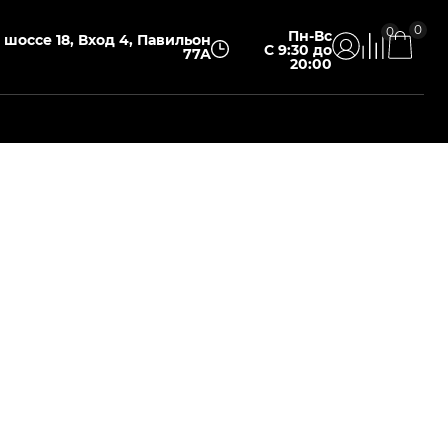
0
0
Пн-Вс
шоссе 18, Вход 4, Павильон
С 9:30 до
77А
20:00