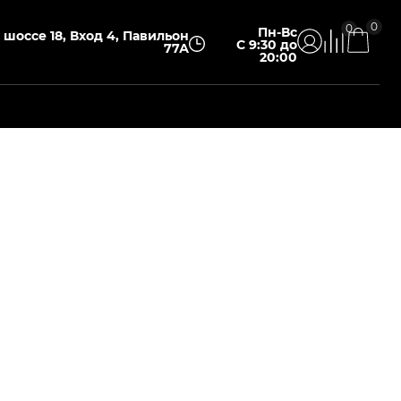
0
0
Пн-Вс
шоссе 18, Вход 4, Павильон
С 9:30 до
77А
20:00