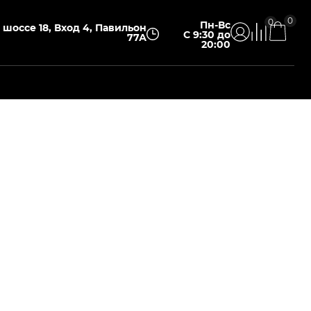
0
0
Пн-Вс
шоссе 18, Вход 4, Павильон
С 9:30 до
77А
20:00