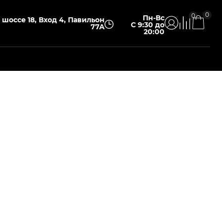
0
0
Пн-Вс
шоссе 18, Вход 4, Павильон
С 9:30 до
77А
20:00